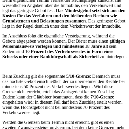
Beim eigentlichen Termin verliest der Rechtspfleger zunächst alle
wesentlichen Angaben über die Immobilie, den Verkehrswert und
legt das geringste Gebot fest.
Das
Mindestgebot setzt sich aus den
Kosten für das Verfahren und den bleibenden Rechten wie
Grundsteuern und Belastungen zusammen
. Das geringste Gebot
liegt in der Regel deutlich unter dem Verkehrswert der Immobilie.
Im Anschluss folgt die eigentliche Versteigerung, während die
Gebote abgegeben werden können. Der Bieter muss einen
gültigen
Personalausweis vorlegen und mindestens 18 Jahre alt
sein.
Zudem sind
10 Prozent des Verkehrswertes in Form eines
Schecks oder einer Bankbürgschaft als Sicherheit
zu hinterlegen.
Beim Zuschlag gilt die sogenannte
5/10-Grenze
: Demnach muss
das höchste Gebot einschließlich der zu übernehmenden Rechte bei
mindestens 50 Prozent des Verkehrswertes liegen. Wird diese
Grenze nicht erreicht, erteilt das Amtsgericht keinen Zuschlag.
Zudem kann der Gläubiger beantragen, dass die
7/10-Grenze
eingehalten wird: In diesem Fall darf kein Zuschlag erteilt werden,
wenn das Höchstgebot nicht bei mindestens 70 Prozent des
Verkehrswertes liegt.
Werden die Grenzen beim Termin nicht erreicht, gibt es einen
zweiten Zwangsversteigerungstermin, bei dem keine Grenzen mehr