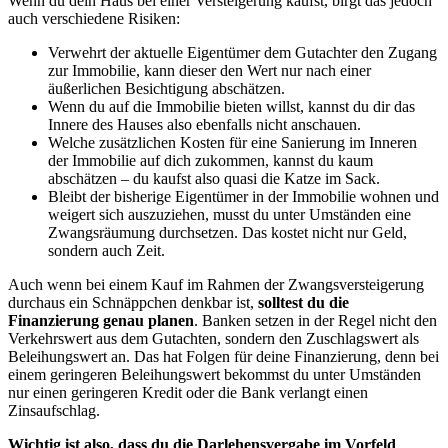
Wenn du dein Haus bei einer Versteigerung kaufst, birgt das jedoch
auch verschiedene Risiken:
Verwehrt der aktuelle Eigentümer dem Gutachter den Zugang
zur Immobilie, kann dieser den Wert nur nach einer
äußerlichen Besichtigung abschätzen.
Wenn du auf die Immobilie bieten willst, kannst du dir das
Innere des Hauses also ebenfalls nicht anschauen.
Welche zusätzlichen Kosten für eine Sanierung im Inneren
der Immobilie auf dich zukommen, kannst du kaum
abschätzen – du kaufst also quasi die Katze im Sack.
Bleibt der bisherige Eigentümer in der Immobilie wohnen und
weigert sich auszuziehen, musst du unter Umständen eine
Zwangsräumung durchsetzen. Das kostet nicht nur Geld,
sondern auch Zeit.
Auch wenn bei einem Kauf im Rahmen der Zwangsversteigerung
durchaus ein Schnäppchen denkbar ist,
solltest du die
Finanzierung genau planen
. Banken setzen in der Regel nicht den
Verkehrswert aus dem Gutachten, sondern den Zuschlagswert als
Beleihungswert an. Das hat Folgen für deine Finanzierung, denn bei
einem geringeren Beleihungswert bekommst du unter Umständen
nur einen geringeren Kredit oder die Bank verlangt einen
Zinsaufschlag.
Wichtig ist also, dass du die Darlehensvergabe im Vorfeld